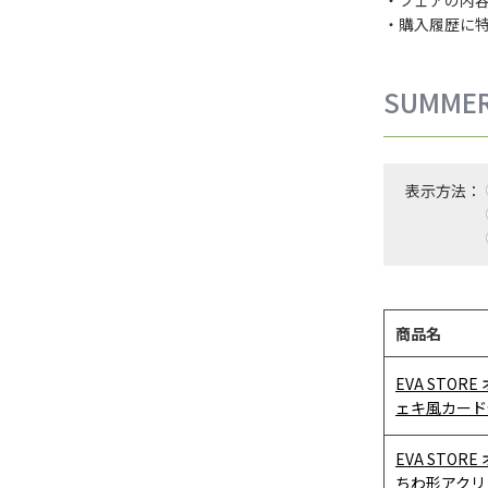
・購入履歴に
SUMME
表示方法：
商品名
EVA STO
ェキ風カードセッ
EVA STO
ちわ形アクリ