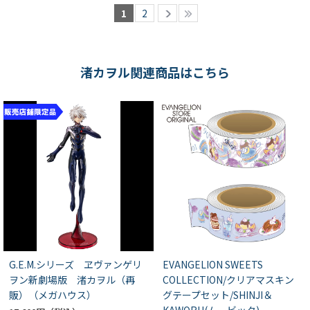
1
2
渚カヲル関連商品はこちら
G.E.M.シリーズ ヱヴァンゲリ
EVANGELION SWEETS
ヲン新劇場版 渚カヲル（再
COLLECTION/クリアマスキン
販）（メガハウス）
グテープセット/SHINJI＆
KAWORU(ムービック)