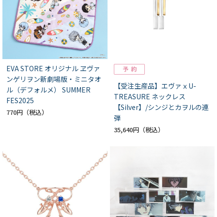
EVA STORE オリジナル ヱヴァ
ンゲリヲン新劇場版・ミニタオ
【受注生産品】エヴァｘU-
ル（デフォルメ） SUMMER
TREASURE ネックレス
FES2025
【Silver】/シンジとカヲルの連
770円
弾
35,640円