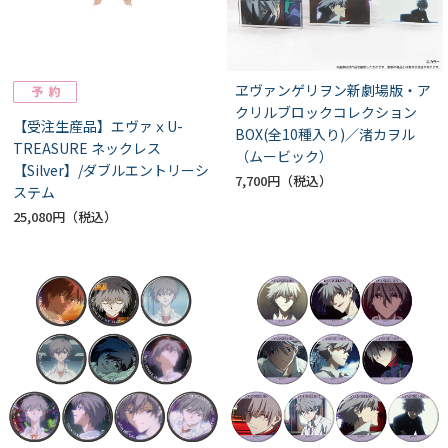
ヱヴァンゲリヲン新劇場版・ア
クリルブロックコレクション
【受注生産品】エヴァｘU-
BOX(全10種入り)／渚カヲル
TREASURE ネックレス
（ムービック）
【Silver】/ダブルエントリーシ
7,700円
ステム
25,080円