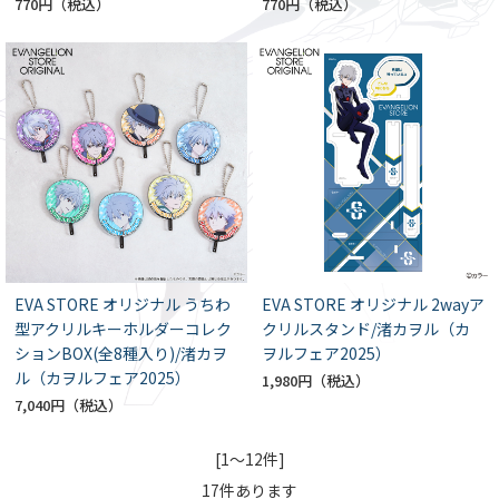
770円
770円
EVA STORE オリジナル うちわ
EVA STORE オリジナル 2wayア
型アクリルキーホルダーコレク
クリルスタンド/渚カヲル（カ
ションBOX(全8種入り)/渚カヲ
ヲルフェア2025）
ル（カヲルフェア2025）
1,980円
7,040円
[1～12件]
17
件あります