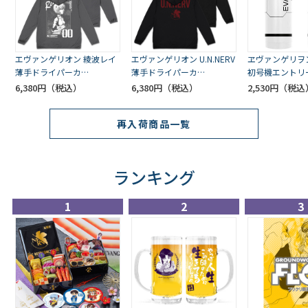
エヴァンゲリオン 綾波レイ
エヴァンゲリオン U.N.NERV
ヱヴァンゲリヲ
薄手ドライパーカ
薄手ドライパーカ
初号機エントリ
ー/GRAY（COSPA）
ー/BLACK（COSPA）
ーモボトル(COS
6,380円
6,380円
2,530円
再入荷商品一覧
ランキング