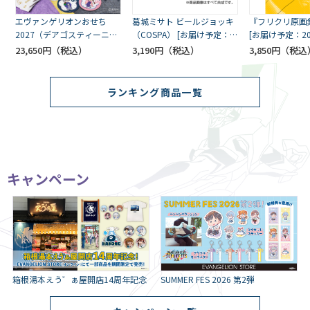
エヴァンゲリオンおせち
葛城ミサト ビールジョッキ
『フリクリ原画
2027（デアゴスティーニ・
（COSPA） [お届け予定：
[お届け予定：2
ジャパン） [お届け予定：
2026年10月上旬]
旬]
23,650円
3,190円
3,850円
2026年12月30日]
ランキング商品一覧
キャンペーン
箱根湯本えう゛ぁ屋開店14周年記念
SUMMER FES 2026 第2弾