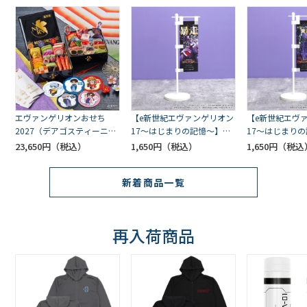
ゲンドウ
その他キャラクター
零号機
Mark.06
エヴァンゲリオンおせち
【e新世紀エヴァンゲリオン
【e新世紀エヴ
2027（デアゴスティーニ・
17～はじまりの記憶～】ミ
17～はじまり
ジャパン） [お届け予定：
ニのぼり／４号機（ムービ
ニのぼり／初号
23,650円
1,650円
1,650円
8号機
2026年12月30日]
ック）
ック）
新着商品一覧
第13号機
エヴァンゲリオン機体その他
再入荷商品
SEELEマーク
WILLEマーク・KREDITマーク