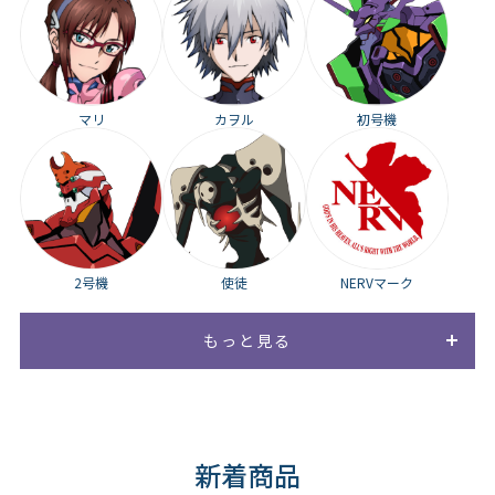
マリ
カヲル
初号機
2号機
使徒
NERVマーク
もっと見る
すべて
ミサト
新着商品