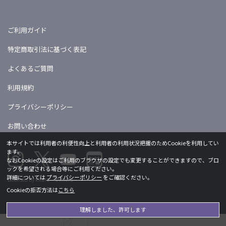
ご利用ガイド
特定商取引法に基づく表記
よくあるご質問
利用規約
プライバシーポリシー
お問い合わせ
本サイトでは利用者の利便性向上と利用者の利用状況把握のためCookieを利用してい
ます。
なおCookieの設定はご利用のブラウザの設定でも変更することができますので、ブロ
ックを希望される場合等にご利用ください。
詳細については
プライバシーポリシー
をご確認ください。
Licensed by khara ©khara
Cookieの拒否方法は
こちら
理解しました、許可します