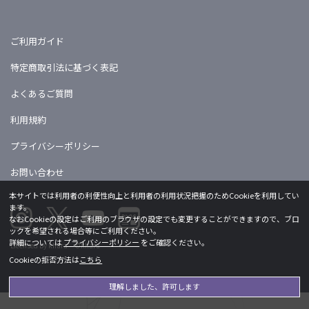
ご利用ガイド
特定商取引法に基づく表記
よくあるご質問
利用規約
プライバシーポリシー
お問い合わせ
本サイトでは利用者の利便性向上と利用者の利用状況把握のためCookieを利用してい
ます。
なおCookieの設定はご利用のブラウザの設定でも変更することができますので、ブロ
ックを希望される場合等にご利用ください。
詳細については
プライバシーポリシー
をご確認ください。
Licensed by khara ©khara
Cookieの拒否方法は
こちら
理解しました、許可します