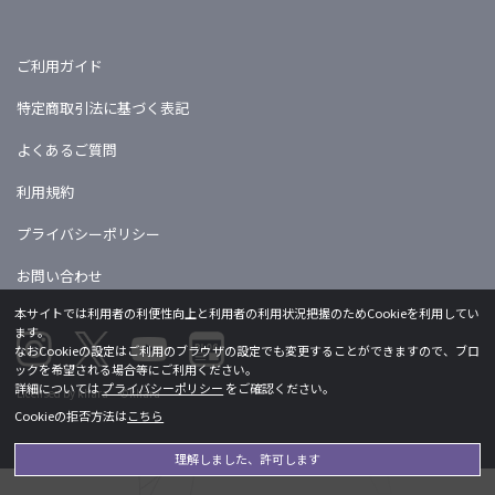
ご利用ガイド
特定商取引法に基づく表記
よくあるご質問
利用規約
プライバシーポリシー
お問い合わせ
本サイトでは利用者の利便性向上と利用者の利用状況把握のためCookieを利用してい
ます。
なおCookieの設定はご利用のブラウザの設定でも変更することができますので、ブロ
ックを希望される場合等にご利用ください。
詳細については
プライバシーポリシー
をご確認ください。
Licensed by khara ©khara
Cookieの拒否方法は
こちら
理解しました、許可します