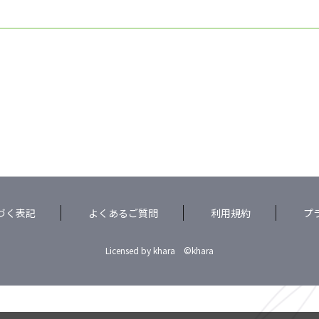
づく表記
よくあるご質問
利用規約
プ
Licensed by khara ©khara