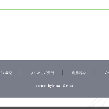
づく表記
よくあるご質問
利用規約
プ
Licensed by khara ©khara