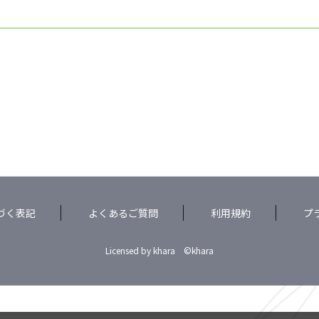
づく表記
よくあるご質問
利用規約
プ
Licensed by khara ©khara