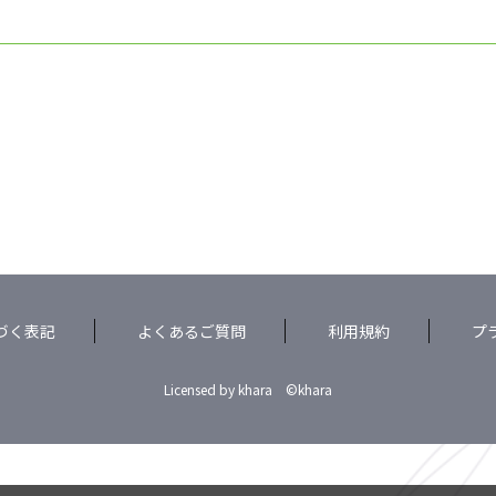
づく表記
よくあるご質問
利用規約
プ
Licensed by khara ©khara