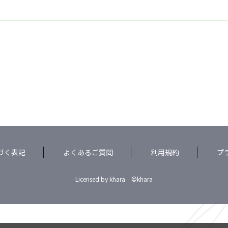
づく表記
よくあるご質問
利用規約
プ
Licensed by khara ©khara