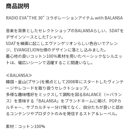
商品説明
RADIO EVA"THE 30" コラボレーションアイテム with BALANSA
音楽を背景としたセレクトショップのBALANSAらしい、SDATを
デザインソースとしたTシャツ。
SDATを線画に起こしエヴァンゲリオンらしい色合いでアレン
ジ、EVANGELION仕様のデザインに落とし込みました。
着心地の良いコットン100％素材を用いたベーシックなシルエッ
トは、幅広いシーンで活躍すること間違いなし。
≪BALANSA≫
韓国・釜山(プサン)を拠点として2008年にスタートしたヴィンテ
ージやレコードを取り扱うセレクトショップ。
多様な趣味嗜好をミックスして調和を図るBALANCE（＝バラン
ス）を意味する「BALANSA」をブランドネームに掲げ、POPカ
ルチャー、サブカルチャー分け隔てなく、自分たちが良いと認め
るコンテンツやプロダクトのみを発信するストア＆レーベル。
素材：コットン100%