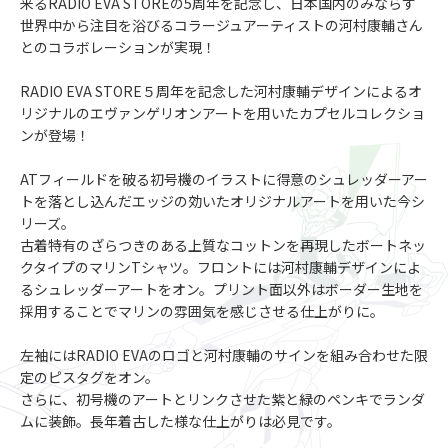
来るRADIO EVA STOREの5周年を記念し、日本国内のみならず
世界中から注目を浴びるコラージュアーティストの河村康輔さん
とのコラボレーションが実現！
RADIO EVA STORE５周年を記念した河村康輔デザインによるオ
リジナルのエヴァンゲリオンアートを用いたカプセルコレクショ
ンが登場！
ATフィールドを破る初号機のイラストに得意のシュレッダーアー
トを落とし込んだエッジの効いたオリジナルアートを用いた今シ
リーズ。
古着特有のざらつきのある上質なコットンを再現したボートネッ
クタイプのマリンTシャツ。フロントには河村康輔デザインによ
るシュレッダーアートをオン。プリント面以外はボーダー生地を
採用することでマリンの雰囲気を感じさせる仕上がりに。
左袖にはRADIO EVAのロゴと河村康輔のサインを組み合わせた限
定のピスタグをオン。
さらに、初号機のアートとリンクさせた紫と緑のペンキでランダ
ムに装飾。長年着古した様な仕上がりは必見です。