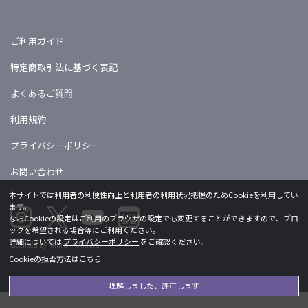
ご利用ガイド
特定商取引法に基づく表記
よくあるご質問
利用規約
プライバシーポリシー
お問い合わせ
本サイトでは利用者の利便性向上と利用者の利用状況把握のためCookieを利用してい
ます。
なおCookieの設定はご利用のブラウザの設定でも変更することができますので、ブロ
ックを希望される場合等にご利用ください。
詳細については
プライバシーポリシー
をご確認ください。
Licensed by khara ©khara
Cookieの拒否方法は
こちら
理解しました、許可します