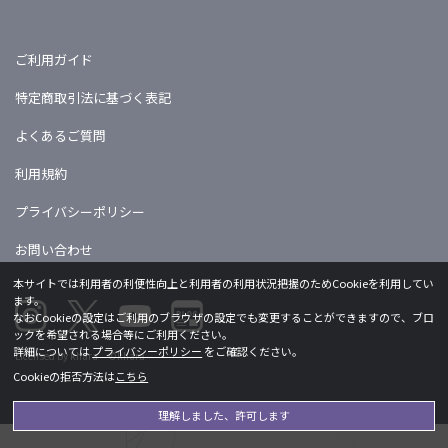
ご利用ガイド
特定商取引法に基づく表記
よくあるご質問
利用規約
プライバシーポリシー
お問い合わせ
本サイトでは利用者の利便性向上と利用者の利用状況把握のためCookieを利用してい
ます。
なおCookieの設定はご利用のブラウザの設定でも変更することができますので、ブロ
ックを希望される場合等にご利用ください。
詳細については
プライバシーポリシー
をご確認ください。
Licensed by khara ©khara
Cookieの拒否方法は
こちら
理解しました、許可します