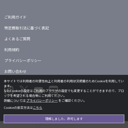
ご利用ガイド
特定商取引法に基づく表記
よくあるご質問
利用規約
プライバシーポリシー
お問い合わせ
本サイトでは利用者の利便性向上と利用者の利用状況把握のためCookieを利用してい
ます。
なおCookieの設定はご利用のブラウザの設定でも変更することができますので、ブロ
ックを希望される場合等にご利用ください。
詳細については
プライバシーポリシー
をご確認ください。
Licensed by khara ©khara
Cookieの拒否方法は
こちら
理解しました、許可します