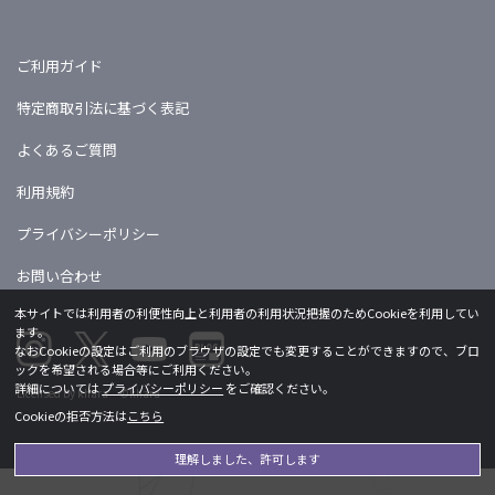
ご利用ガイド
特定商取引法に基づく表記
よくあるご質問
利用規約
プライバシーポリシー
お問い合わせ
本サイトでは利用者の利便性向上と利用者の利用状況把握のためCookieを利用してい
ます。
なおCookieの設定はご利用のブラウザの設定でも変更することができますので、ブロ
ックを希望される場合等にご利用ください。
詳細については
プライバシーポリシー
をご確認ください。
Licensed by khara ©khara
Cookieの拒否方法は
こちら
理解しました、許可します