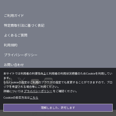
ご利用ガイド
特定商取引法に基づく表記
よくあるご質問
利用規約
プライバシーポリシー
お問い合わせ
本サイトでは利用者の利便性向上と利用者の利用状況把握のためCookieを利用してい
ます。
なおCookieの設定はご利用のブラウザの設定でも変更することができますので、ブロ
ックを希望される場合等にご利用ください。
詳細については
プライバシーポリシー
をご確認ください。
Licensed by khara ©khara
Cookieの拒否方法は
こちら
理解しました、許可します