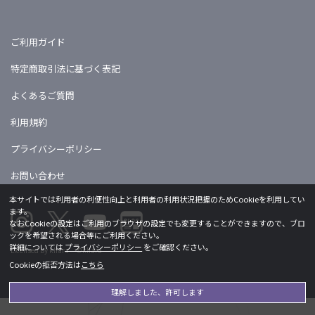
ご利用ガイド
特定商取引法に基づく表記
よくあるご質問
利用規約
プライバシーポリシー
お問い合わせ
本サイトでは利用者の利便性向上と利用者の利用状況把握のためCookieを利用してい
ます。
なおCookieの設定はご利用のブラウザの設定でも変更することができますので、ブロ
ックを希望される場合等にご利用ください。
詳細については
プライバシーポリシー
をご確認ください。
Licensed by khara ©khara
Cookieの拒否方法は
こちら
理解しました、許可します