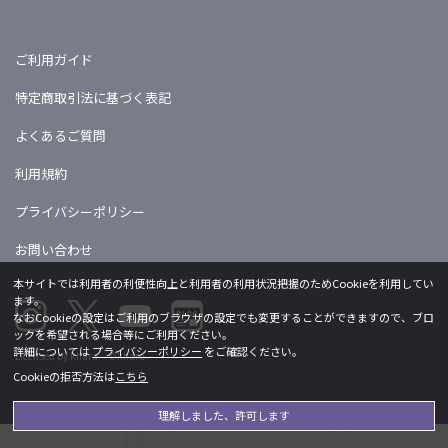
ご利用ガイド
特定商取引法に基づく表記
よくあるご質問
利用規約
プライバシーポリシー
お問い合わせ
本サイトでは利用者の利便性向上と利用者の利用状況把握のためCookieを利用してい
ます。
なおCookieの設定はご利用のブラウザの設定でも変更することができますので、ブロ
ックを希望される場合等にご利用ください。
詳細については
プライバシーポリシー
をご確認ください。
Licensed by khara ©khara
Cookieの拒否方法は
こちら
理解しました、許可します