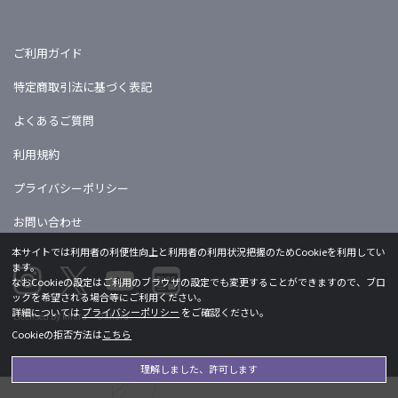
ご利用ガイド
特定商取引法に基づく表記
よくあるご質問
利用規約
プライバシーポリシー
お問い合わせ
本サイトでは利用者の利便性向上と利用者の利用状況把握のためCookieを利用してい
ます。
なおCookieの設定はご利用のブラウザの設定でも変更することができますので、ブロ
ックを希望される場合等にご利用ください。
詳細については
プライバシーポリシー
をご確認ください。
Licensed by khara ©khara
Cookieの拒否方法は
こちら
理解しました、許可します