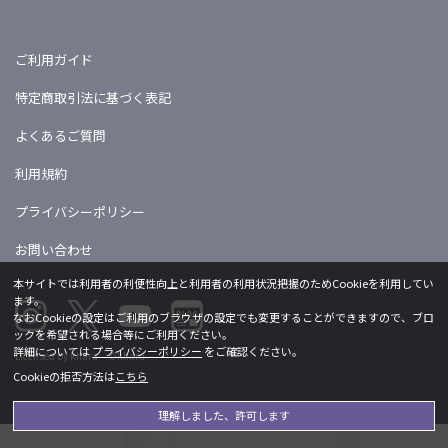
ご利用ガイド
特定商取引法に基づく表記
よくあるご質問
利用規約
プライバシーポリシー
お問い合わせ
本サイトでは利用者の利便性向上と利用者の利用状況把握のためCookieを利用してい
ます。
なおCookieの設定はご利用のブラウザの設定でも変更することができますので、ブロ
ックを希望される場合等にご利用ください。
詳細については
プライバシーポリシー
をご確認ください。
Licensed by khara ©khara
Cookieの拒否方法は
こちら
理解しました、許可します