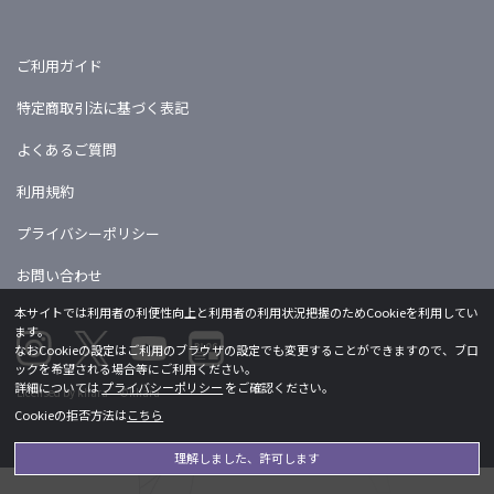
ご利用ガイド
特定商取引法に基づく表記
よくあるご質問
利用規約
プライバシーポリシー
お問い合わせ
本サイトでは利用者の利便性向上と利用者の利用状況把握のためCookieを利用してい
ます。
なおCookieの設定はご利用のブラウザの設定でも変更することができますので、ブロ
ックを希望される場合等にご利用ください。
詳細については
プライバシーポリシー
をご確認ください。
Licensed by khara ©khara
Cookieの拒否方法は
こちら
理解しました、許可します