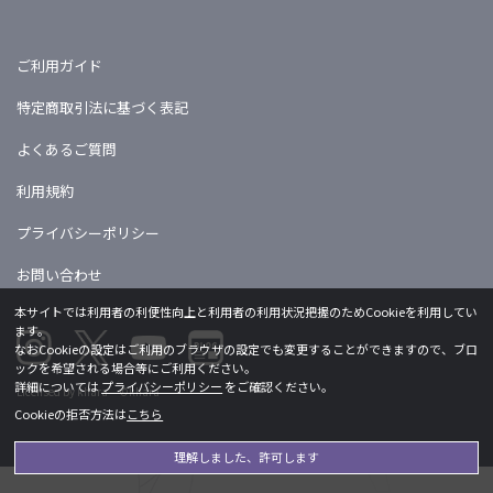
ご利用ガイド
特定商取引法に基づく表記
よくあるご質問
利用規約
プライバシーポリシー
お問い合わせ
本サイトでは利用者の利便性向上と利用者の利用状況把握のためCookieを利用してい
ます。
なおCookieの設定はご利用のブラウザの設定でも変更することができますので、ブロ
ックを希望される場合等にご利用ください。
詳細については
プライバシーポリシー
をご確認ください。
Licensed by khara ©khara
Cookieの拒否方法は
こちら
理解しました、許可します