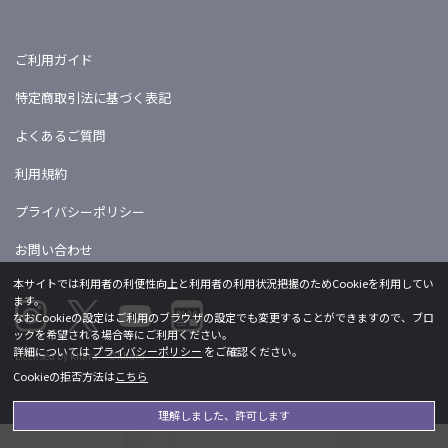
ご利用ガイド
特定商取引法に基づく表記
よくあるご質問
利用規約
プライバシーポリシー
お問い合わせ
本サイトでは利用者の利便性向上と利用者の利用状況把握のためCookieを利用してい
ます。
なおCookieの設定はご利用のブラウザの設定でも変更することができますので、ブロ
ックを希望される場合等にご利用ください。
詳細については
プライバシーポリシー
をご確認ください。
Licensed by khara ©khara
Cookieの拒否方法は
こちら
理解しました、許可します