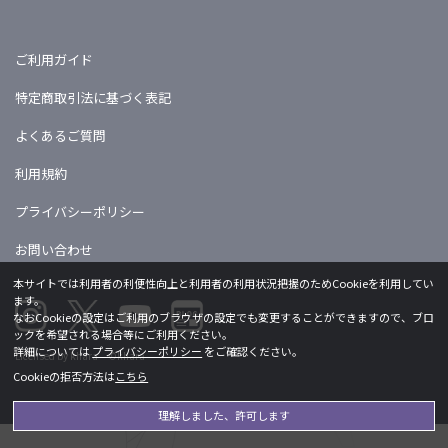
ご利用ガイド
特定商取引法に基づく表記
よくあるご質問
利用規約
プライバシーポリシー
お問い合わせ
本サイトでは利用者の利便性向上と利用者の利用状況把握のためCookieを利用してい
ます。
なおCookieの設定はご利用のブラウザの設定でも変更することができますので、ブロ
ックを希望される場合等にご利用ください。
詳細については
プライバシーポリシー
をご確認ください。
Licensed by khara ©khara
Cookieの拒否方法は
こちら
理解しました、許可します