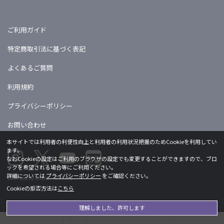
ご利用ガイド
特定商取引法に基づく表記
よくあるご質問
利用規約
プライバシーポリシー
お問い合わせ
本サイトでは利用者の利便性向上と利用者の利用状況把握のためCookieを利用してい
ます。
なおCookieの設定はご利用のブラウザの設定でも変更することができますので、ブロ
ックを希望される場合等にご利用ください。
詳細については
プライバシーポリシー
をご確認ください。
Licensed by khara ©khara
Cookieの拒否方法は
こちら
理解しました、許可します