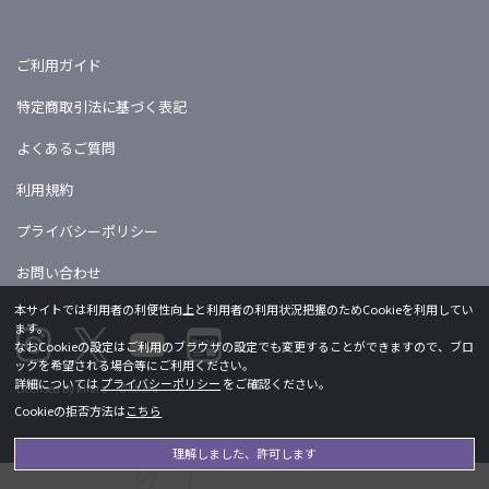
ご利用ガイド
特定商取引法に基づく表記
よくあるご質問
利用規約
プライバシーポリシー
お問い合わせ
本サイトでは利用者の利便性向上と利用者の利用状況把握のためCookieを利用してい
ます。
なおCookieの設定はご利用のブラウザの設定でも変更することができますので、ブロ
ックを希望される場合等にご利用ください。
詳細については
プライバシーポリシー
をご確認ください。
Licensed by khara ©khara
Cookieの拒否方法は
こちら
理解しました、許可します