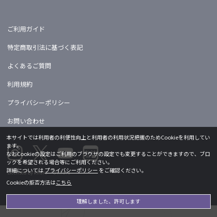
ご利用ガイド
特定商取引法に基づく表記
よくあるご質問
利用規約
プライバシーポリシー
お問い合わせ
本サイトでは利用者の利便性向上と利用者の利用状況把握のためCookieを利用してい
ます。
なおCookieの設定はご利用のブラウザの設定でも変更することができますので、ブロ
ックを希望される場合等にご利用ください。
詳細については
プライバシーポリシー
をご確認ください。
Licensed by khara ©khara
Cookieの拒否方法は
こちら
理解しました、許可します