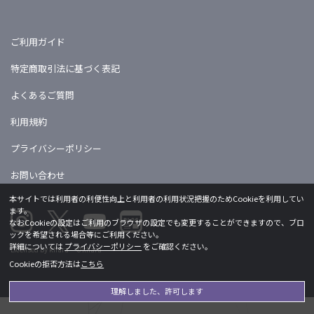
ご利用ガイド
特定商取引法に基づく表記
よくあるご質問
利用規約
プライバシーポリシー
お問い合わせ
本サイトでは利用者の利便性向上と利用者の利用状況把握のためCookieを利用してい
ます。
なおCookieの設定はご利用のブラウザの設定でも変更することができますので、ブロ
ックを希望される場合等にご利用ください。
詳細については
プライバシーポリシー
をご確認ください。
Licensed by khara ©khara
Cookieの拒否方法は
こちら
理解しました、許可します